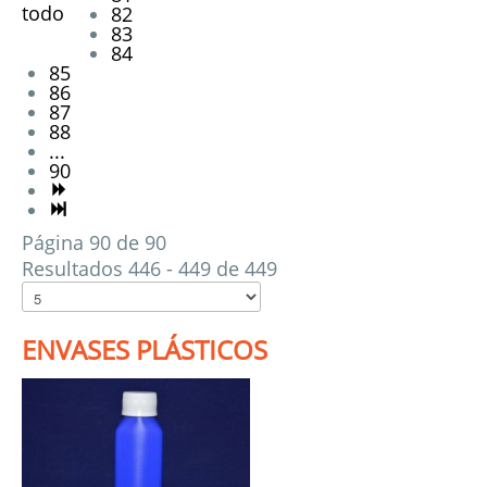
todo
82
83
84
85
86
87
88
...
90
Página 90 de 90
Resultados 446 - 449 de 449
ENVASES PLÁSTICOS