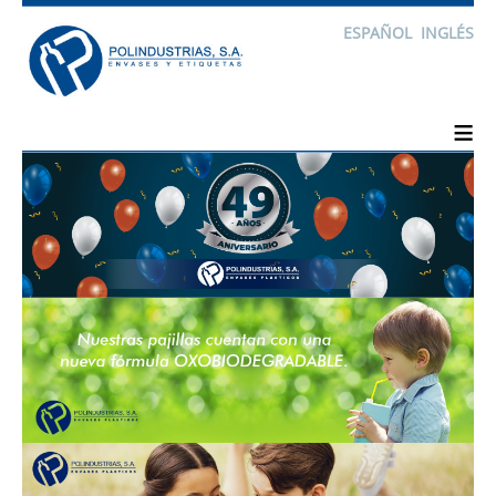
ESPAÑOL
INGLÉS
≡