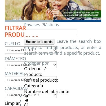
Envases Plásticos
FILTRAR
PRODUCTOS
Leave the search box
CUELLO
empty to find all products, or enter a
search term to find a specific product.
DIÁMETRO
Ordenar por
Ordenar +/-
MATERIAL
Producto
Ref. del producto
Categoría
CAPACIDAD
Nombre del fabricante
Limpiar
81