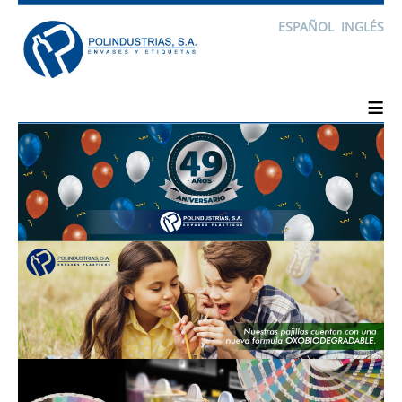
ESPAÑOL
INGLÉS
≡