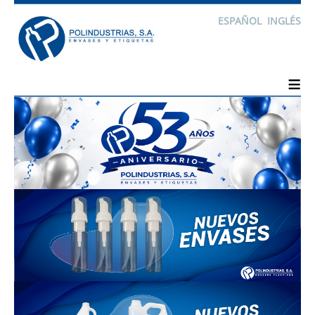
ESPAÑOL
INGLÉS
≡