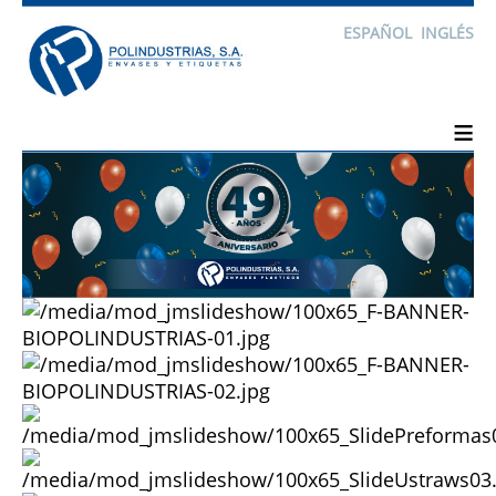
ESPAÑOL
INGLÉS
≡