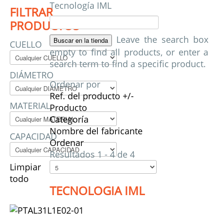
Tecnología IML
FILTRAR
PRODUCTOS
Leave the search box
CUELLO
empty to find all products, or enter a
search term to find a specific product.
DIÁMETRO
Ordenar por
Ref. del producto +/-
MATERIAL
Producto
Categoría
Nombre del fabricante
CAPACIDAD
Ordenar
Resultados 1 - 4 de 4
Limpiar
todo
TECNOLOGIA IML