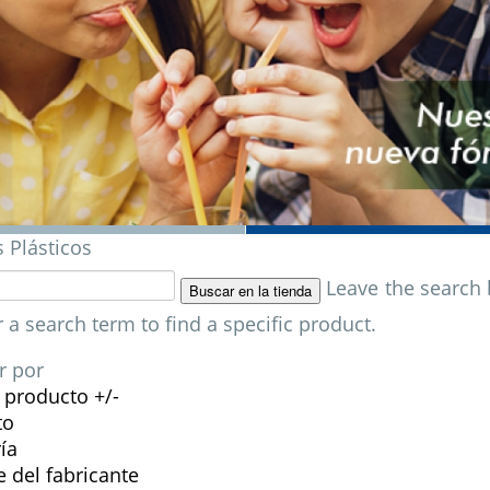
 Plásticos
Leave the search 
r a search term to find a specific product.
r por
l producto +/-
to
ía
del fabricante