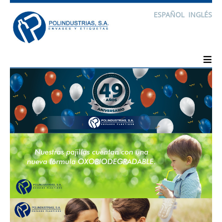
ESPAÑOL
INGLÉS
≡