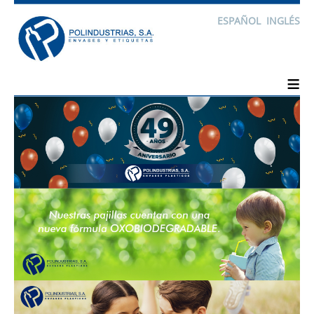
ESPAÑOL
INGLÉS
≡